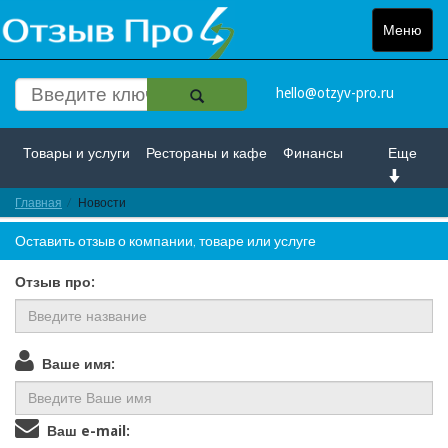
Меню
Toggle
navigat
hello@otzyv-pro.ru
Товары и услуги
Рестораны и кафе
Финансы
Еще
Главная
Красота и здоровье
Новости
Спорт и развлечение
Оставить отзыв о компании, товаре или услуге
Интернет
Путешествие и отдых
Транспорт
Отзыв про:
Недвижимость
Работа
Гос. учреждения
Личности
Логистика
Страхование
Ваше имя:
Ваш e-mail: