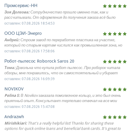
Промсервис-НН
Зоя Долгова:
Сотрудничество прошло именно так, как и
рассчитывали. От оформления до получения заказа всё было
организовано без лишних вопросов и задержек. Надежная компания
оставлен: 07.08.2026 18:54:53
для оптовых поставок медицинской мебели.
ООО ЦЭИ-Энерго
Андрей:
Строим завод по переработке пластика на участке,
который по старым картам числился как промышленная зона, но
оказался свалкой. Заказали инженерные изыскания. Ваши
оставлен: 07.08.2026 17:58:06
специалисты не просто пробурили скважины, а сделали
Робот-пылесос Roborock Saros 20
геофизическое профилирование, которое показало глубину
залегания техногенных грунтов. Оказалось, слой мусора
Тома:
Довольна что купила робот пылесос. Про роборок читала
достигает 6 метров! Выдали рекомендации по замене грунта и
обзоры, мне понравилось, что он самостоятельный и убирает
устройству песчаной подушки. Проектировщики скорректировали
хорошо. Для квартиры с детьми, кошкой и коврами этот пылесос
оставлен: 07.08.2026 16:09:39
фундамент, и мы избежали просадок. Без вас стройка провалилась
оказался прям в тему. У нас светлый ламинат, плитка в прихожей,
бы.
NOVIKOV
ковер в гостиной и низкая мебель, под которой быстро копится
пыль. Робот хорошо проходит сложные места: коврик у двери
Polina S:
В Novikov заказала помолвочное кольцо, и это был очень
вычищает отлично, порожек между коридором и кухней
приятный опыт. Консультант терпеливо отвечал на все мои
переезжает, под кровать и тумбы заезжает без проблем.На кухне
вопросы, даже самые наивные, и помог выбрать идеальную модель.
оставлен: 07.08.2026 15:47:08
выручает после готовки: собирает крошки, муку, свежие капли у
Понравилось, что можно запросить дополнительные фото
плиты и раковины. Если грязь не засохла, влажная уборка
Andrazwh
конкретного экземпляра — так я убедилась, что камень именно
справляется отлично. На ковре у дивана хорошо собирает шерсть
такой, как мне хочется. Теперь это самое дорогое моё украшение!
Mirishikiari:
That's a really helpful list! Thanks for sharing these
кошки, при этом волосы и шерсть не наматываются и вырезать
options for quick online loans and beneficial bank cards. It's great to
потом не надо ничего.Карту построил точно, я сделала отдельные