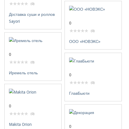
(0)
Доставка суши и роллов
Sayori
0
(0)
ООО «НОВЭКС»
0
(0)
Иремель отель
0
(0)
ГлавБьюти
0
(0)
Makita Orion
0