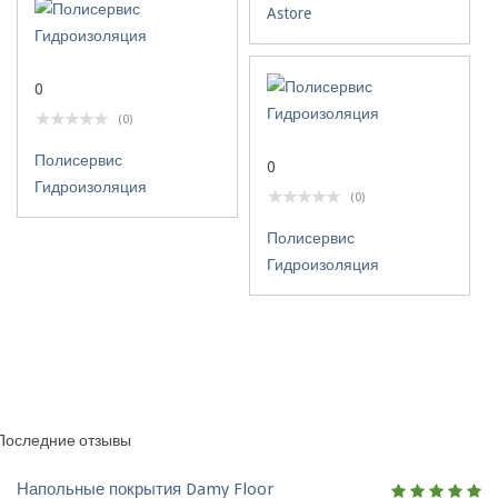
Astore
0
(0)
Полисервис
0
Гидроизоляция
(0)
Полисервис
Гидроизоляция
Последние отзывы
Напольные покрытия Damy Floor