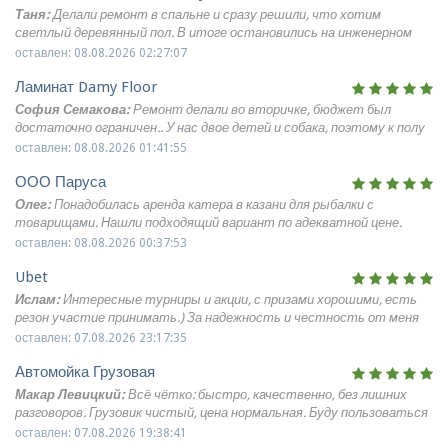
Таня:
Делали ремонт в спальне и сразу решили, что хотим
светлый деревянный пол. В итоге остановились на инженерном
паркете damy floor в скандинавском оттенке, укладка французской
оставлен: 08.08.2026 02:27:07
ёлочкой. Смотрится просто шикарно. Для нас было важно, что в
Ламинат Damy Floor
будущем такое покрытие можно будет шлифовать и обновлять, а
не менять целиком. В жизни пол выглядит очень спокойно и дорого,
София Семакова:
Ремонт делали во вторичке, бюджет был
спальня стала намного уютнее.
достаточно ограничен.. У нас двое детей и собака, поэтому к полу
были серьёзные требования. Выбрали ламинат 33 класса от DAMY
оставлен: 08.08.2026 01:41:55
FLOOR из коллекции Наследие, укладка английской елочкой. Пол
ООО Паруса
выглядит отлично, очень аккуратно, никаких щелей и сломанных
замков. По своему виду и на ощупь очень похож на паркет. Мою
Олег:
Понадобилась аренда катера в казани для рыбалки с
обычной влажной тряпкой и средством для пола. На влагу этот
товарищами. Нашли подходящий вариант по адекватной цене.
ламинат никак не реагирует.
Техника исправная, мотор тянет хорошо, места для снастей
оставлен: 08.08.2026 00:37:53
достаточно. Управлять самим оказалось несложно, инструкцию
Ubet
объяснили понятно. Провели на воде полдня, отлично порыбачили и
отдохнули. Никаких доплат сверх оговоренного не потребовали.
Ислам:
Интересные турниры и акции, с призами хорошими, есть
Впечатления положительные, сервисом довольны.
резон участие принимать.) За надежность и честность от меня
тоже плюс.
оставлен: 07.08.2026 23:17:35
Автомойка Грузовая
Макар Левицкий:
Всё чётко: быстро, качественно, без лишних
разговоров. Грузовик чистый, цена нормальная. Буду пользоваться
дальше.
оставлен: 07.08.2026 19:38:41