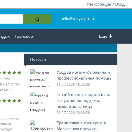
Регистрация / Вход
hello@otzyv-pro.ru
отдых
Транспорт
Еще
Новости
Уход за ногтями: правила и
профессиональная помощь
ь для
пециалисты
31.07.2026 18:52:49
нные,
6:34:12
Четкий овал и гладкая шея:
ккуратно.
сибо
как устроена подтяжка
нижней зоны лица
31.07.2026 18:06:58
 в спальне
Тренировки с тренером в
 хотим
Москве: как получить
пол. В
2:27:07