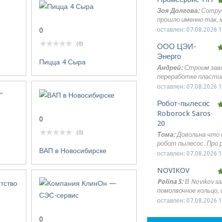
Зоя Долгова:
Сотру
прошло именно так, к
рассчитывали. От 
оставлен: 07.08.2026 1
0
до получения заказа 
(0)
ООО ЦЭИ-
организовано без ли
вопросов и задержек
Энерго
Пицца 4 Сыра
компания для оптов
Андрей:
Строим зав
медицинской мебели.
переработке пласти
участке, который п
оставлен: 07.08.2026 1
картам числился как
Робот-пылесос
промышленная зона, 
свалкой. Заказали и
Roborock Saros
0
изыскания. Ваши сп
20
не просто пробурили
(0)
Тома:
Довольна что 
а сделали геофизиче
робот пылесос. Про 
профилирование, ко
ВАП в Новосибирске
читала обзоры, мне
оставлен: 07.08.2026 1
показало глубину зал
понравилось, что он
техногенных грунто
NOVIKOV
самостоятельный и
Оказалось, слой мус
хорошо. Для квартир
Polina S:
В Novikov з
достигает 6 метров
детьми, кошкой и ко
помолвочное кольцо, 
рекомендации по зам
пылесос оказался пря
очень приятный опы
оставлен: 07.08.2026 1
и устройству песча
нас светлый ламинат
Консультант терпе
подушки. Проектиро
прихожей, ковер в го
отвечал на все мои в
0
скорректировали фу