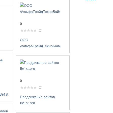
мешок с мусором. Дл
очень удобный помощ
минимуме хлопот по
экономим много врем
0
(0)
ООО
«АльфаТрейдТехноБай»
0
(0)
Be1st
Продвижение сайтов
Be1st.pro