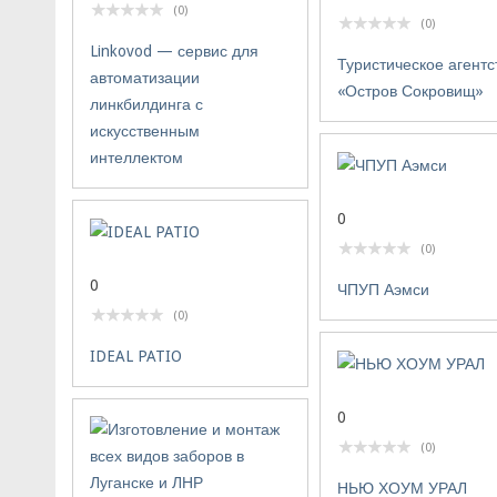
(0)
(0)
Linkovod — сервис для
Туристическое агентс
автоматизации
«Остров Сокровищ»
линкбилдинга с
искусственным
интеллектом
0
(0)
0
ЧПУП Аэмси
(0)
IDEAL PATIO
0
(0)
НЬЮ ХОУМ УРАЛ