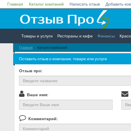
Главная
Каталог компаний
Написать отзыв
Добавить ко
Товары и услуги
Рестораны и кафе
Финансы
Красо
Главная
Каталог компаний
Недвижимость
Работа
Гос. учреждения
Личности
Оставить отзыв о компании, товаре или услуге
Отзыв про:
Ваше имя:
В
Комментарий: