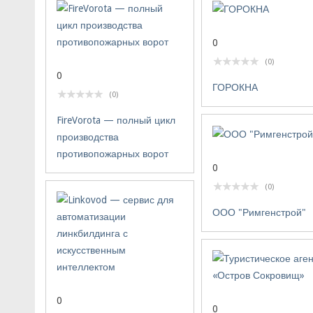
0
(0)
0
ГОРОКНА
(0)
FireVorota — полный цикл
производства
противопожарных ворот
0
(0)
ООО "Римгенстрой"
0
0