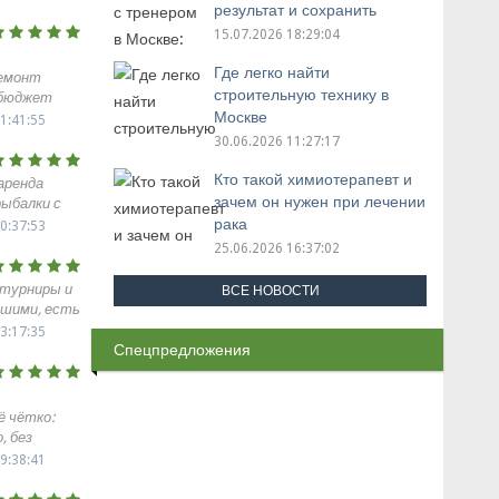
 на
результат и сохранить
damy floor
мотивацию
15.07.2026 18:29:04
енке,
ёлочкой.
Где легко найти
емонт
икарно.
строительную технику в
 бюджет
что в
Москве
ничен.. У
1:41:55
ытие можно
ака,
30.06.2026 11:27:17
обновлять,
 серьёзные
 В жизни
и ламинат
Кто такой химиотерапевт и
аренда
спокойно и
LOOR из
зачем он нужен при лечении
рыбалки с
ла намного
укладка
рака
0:37:53
Пол
 по
25.06.2026 16:37:02
чень
хника
елей и
янет
турниры и
ВСЕ НОВОСТИ
о своему
снастей
ошими, есть
ь похож на
ять самим
мать.) За
3:17:35
й влажной
Спецпредложения
ость от
 для пола.
ли понятно.
ат никак не
ня, отлично
ули.
ё чётко:
х
, без
ребовали.
рузовик
9:38:41
тельные,
ьная. Буду
е.