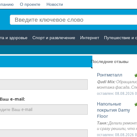
мпанию
О проекте
Новости
та и здоровье
Спорт и развлечение
Интернет
Путешествие и 
Логистика
Страхование
Последние отзывы
Ронтметалл
Qudi Mix:
Обращалис
монтажа фасада. С
приехали подготовле
оставлен: 08.08.2026 0
работы выполнили а
аш e-mail:
Напольные
Все понравилось спа
команде.
покрытия Damy
Floor
Таня:
Делали ремонт
и сразу решили, что
светлый деревянный 
оставлен: 08.08.2026 0