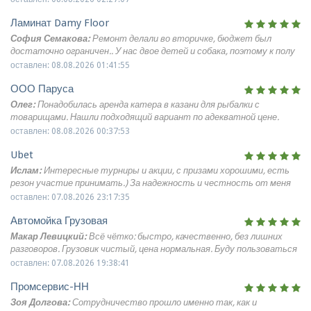
ёлочкой. Смотрится просто шикарно. Для нас было важно, что в
Ламинат Damy Floor
будущем такое покрытие можно будет шлифовать и обновлять, а
не менять целиком. В жизни пол выглядит очень спокойно и дорого,
София Семакова:
Ремонт делали во вторичке, бюджет был
спальня стала намного уютнее.
достаточно ограничен.. У нас двое детей и собака, поэтому к полу
были серьёзные требования. Выбрали ламинат 33 класса от DAMY
оставлен: 08.08.2026 01:41:55
FLOOR из коллекции Наследие, укладка английской елочкой. Пол
ООО Паруса
выглядит отлично, очень аккуратно, никаких щелей и сломанных
замков. По своему виду и на ощупь очень похож на паркет. Мою
Олег:
Понадобилась аренда катера в казани для рыбалки с
обычной влажной тряпкой и средством для пола. На влагу этот
товарищами. Нашли подходящий вариант по адекватной цене.
ламинат никак не реагирует.
Техника исправная, мотор тянет хорошо, места для снастей
оставлен: 08.08.2026 00:37:53
достаточно. Управлять самим оказалось несложно, инструкцию
Ubet
объяснили понятно. Провели на воде полдня, отлично порыбачили и
отдохнули. Никаких доплат сверх оговоренного не потребовали.
Ислам:
Интересные турниры и акции, с призами хорошими, есть
Впечатления положительные, сервисом довольны.
резон участие принимать.) За надежность и честность от меня
тоже плюс.
оставлен: 07.08.2026 23:17:35
Автомойка Грузовая
Макар Левицкий:
Всё чётко: быстро, качественно, без лишних
разговоров. Грузовик чистый, цена нормальная. Буду пользоваться
дальше.
оставлен: 07.08.2026 19:38:41
Промсервис-НН
Зоя Долгова:
Сотрудничество прошло именно так, как и