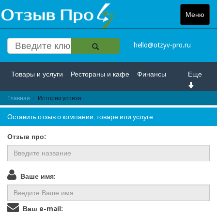
Меню
Toggle
navigat
hello@otzyv-pro.ru
Товары и услуги
Рестораны и кафе
Финансы
Еще
Главная
Красота и здоровье
Истории успеха
Спорт и развлечение
Оставить отзыв о компании, товаре или услуге
Интернет
Путешествие и отдых
Транспорт
Отзыв про:
Недвижимость
Работа
Гос. учреждения
Личности
Логистика
Страхование
Ваше имя:
Ваш e-mail: