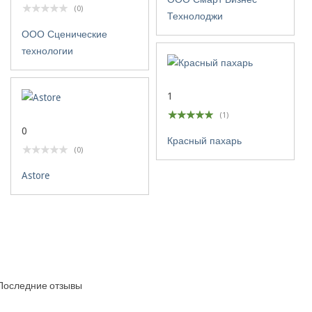
(0)
Технолоджи
ООО Сценические
технологии
1
(1)
0
Красный пахарь
(0)
Astore
Последние отзывы