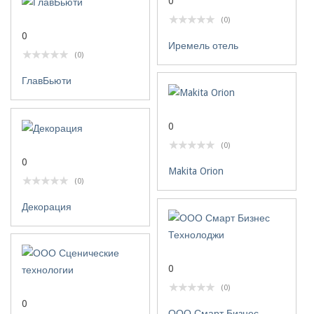
0
(0)
0
Иремель отель
(0)
ГлавБьюти
0
(0)
0
Makita Orion
(0)
Декорация
0
(0)
0
ООО Смарт Бизнес