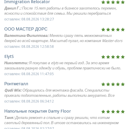
Immigration Relocator
Данил Г.:
После 15 лет работы в бизнесе захотелось перемен,
ясности и спокойствия для семьи. Мы решили перебраться
Аликанте, а всеми документами занимались Алекс и Ксени. Они
оставлен: 08.08.2026 13:28:27
подробно объяснили каждый этап, проверили весь пакет
ООО МАСТЕР ДОРС
документов и помогли избежать задержек и отказов, прошли с
первого раза. Сейчас живём рядом с морем, дети быстро нашли
Валентина Филиппова:
Меняли сразу пять межкомнатных
друзей, на душе стало спокойней и я теперь могу дальше смело
дверей во всей квартире. Масштаб пугал, но компания Master-dors
продолжать заниматься любимым делом, без внутренней тревоги.
организовала процесс великолепно. Понравилось, что у них свой
оставлен: 08.08.2026 12:58:58
магазин образцов - можно было потрогать покрытия вживую. Все
ElytS
изделия приехали без заводского брака, коробки были усилены.
Старую коробку выпиливали аккуратно, стены не повредили.
Николетти:
Я покупаю в elyts не первый год. За это время
заказывала разную одежду и обувь, проблем практически не было.
Нравится, что есть возможность спокойно выбрать вещи,
оставлен: 08.08.2026 11:47:05
проверить качество и оставить только подходящие. Надежный
Ронтметалл
современный онлайн бутик с большим выбором.
Qudi Mix:
Обращались для монтажа фасада. Специалисты
приехали подготовленные, работы выполнили аккуратно. Все
понравилось спасибо команде.
оставлен: 08.08.2026 06:34:12
Напольные покрытия Damy Floor
Таня:
Делали ремонт в спальне и сразу решили, что хотим
светлый деревянный пол. В итоге остановились на инженерном
паркете damy floor в скандинавском оттенке, укладка французской
оставлен: 08.08.2026 02:27:07