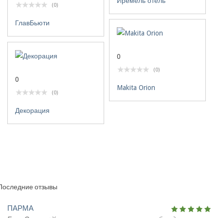
Иремель отель
(0)
ГлавБьюти
0
(0)
0
Makita Orion
(0)
Декорация
Последние отзывы
ПАРМА