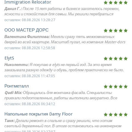
Immigration Relocator
сохранилась. Отдельно оценил, что не торопили и не гнали поток:
видно, что к задаче подходят ответственно. Хороший
Данил Г.:
После 15 лет работы в бизнесе захотелось перемен,
шиномонтаж для серьёзной техники.
ясности и спокойствия для семьи. Мы решили перебраться
Аликанте, а всеми документами занимались Алекс и Ксени. Они
оставлен: 08.08.2026 13:28:27
подробно объяснили каждый этап, проверили весь пакет
ООО МАСТЕР ДОРС
документов и помогли избежать задержек и отказов, прошли с
первого раза. Сейчас живём рядом с морем, дети быстро нашли
Валентина Филиппова:
Меняли сразу пять межкомнатных
друзей, на душе стало спокойней и я теперь могу дальше смело
дверей во всей квартире. Масштаб пугал, но компания Master-dors
продолжать заниматься любимым делом, без внутренней тревоги.
организовала процесс великолепно. Понравилось, что у них свой
оставлен: 08.08.2026 12:58:58
магазин образцов - можно было потрогать покрытия вживую. Все
ElytS
изделия приехали без заводского брака, коробки были усилены.
Старую коробку выпиливали аккуратно, стены не повредили.
Николетти:
Я покупаю в elyts не первый год. За это время
заказывала разную одежду и обувь, проблем практически не было.
Нравится, что есть возможность спокойно выбрать вещи,
оставлен: 08.08.2026 11:47:05
проверить качество и оставить только подходящие. Надежный
Ронтметалл
современный онлайн бутик с большим выбором.
Qudi Mix:
Обращались для монтажа фасада. Специалисты
приехали подготовленные, работы выполнили аккуратно. Все
понравилось спасибо команде.
оставлен: 08.08.2026 06:34:12
Напольные покрытия Damy Floor
Таня:
Делали ремонт в спальне и сразу решили, что хотим
светлый деревянный пол. В итоге остановились на инженерном
паркете damy floor в скандинавском оттенке, укладка французской