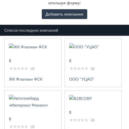
ипользуя форму:
Добавить компанию
Список последних компаний
0
0
(0)
(0)
ЖК Флагман ФСК
ООО "УЦАО"
0
0
(0)
(0)