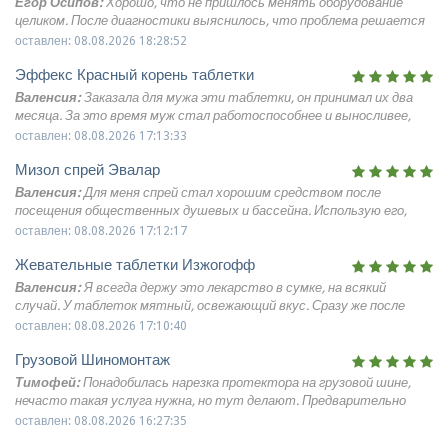
Егор Осипов:
Хорошо, что не пришлось менять оборудование
целиком. После диагностики выяснилось, что проблема решается
ремонтом, необходимые работы выполнили на месте. Ворота
оставлен: 08.08.2026 18:28:52
сейчас работают как положено.
Эффекс Красный корень таблетки
Валенсия:
Заказала для мужа эти таблетки, он принимал их два
месяца. За это время муж стал работоспособнее и выносливее,
настроение у него тоже стало заметно лучше
оставлен: 08.08.2026 17:13:33
Мизол спрей Эвалар
Валенсия:
Для меня спрей стал хорошим средством после
посещения общественных душевых и бассейна. Использую его,
чтобы снизить риск заражения грибком. Состояние кожи и ногтей
оставлен: 08.08.2026 17:12:17
меня прям очень радует
Жевательные таблетки Изжогофф
Валенсия:
Я всегда держу это лекарство в сумке, на всякий
случай. У таблеток мятный, освежающий вкус. Сразу же после
приёма становится комфортнее, уходит тяжесть, перестаёт
оставлен: 08.08.2026 17:10:40
беспокоить кислая отрыжка
Грузовой Шиномонтаж
Тимофей:
Понадобилась нарезка протектора на грузовой шине,
нечасто такая услуга нужна, но тут делают. Предварительно
обсудили параметры, мастер всё объяснил, как это повлияет на
оставлен: 08.08.2026 16:27:35
ресурс. Работу выполнили ровно, без перекосов, геометрия