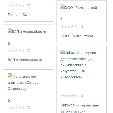
(0)
Пицца 4 Сыра
0
(0)
ООО "Римгенстрой"
0
(0)
ВАП в Новосибирске
0
(0)
0
Linkovod — сервис для
(0)
автоматизации