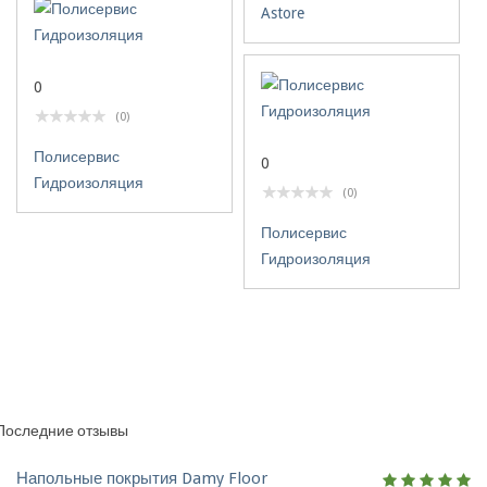
Astore
0
(0)
Полисервис
0
Гидроизоляция
(0)
Полисервис
Гидроизоляция
Последние отзывы
Напольные покрытия Damy Floor