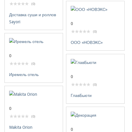
(0)
Доставка суши и роллов
Sayori
0
(0)
ООО «НОВЭКС»
0
(0)
Иремель отель
0
(0)
ГлавБьюти
0
(0)
Makita Orion
0