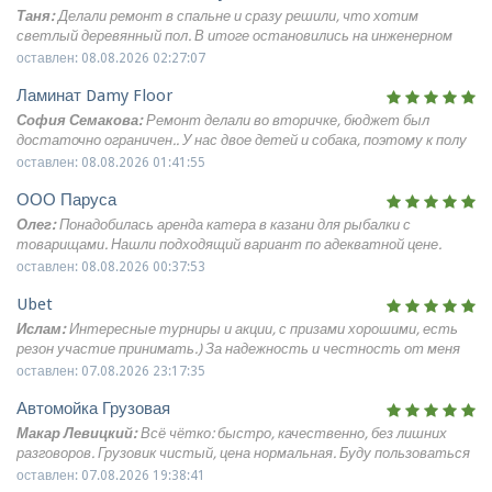
Таня:
Делали ремонт в спальне и сразу решили, что хотим
светлый деревянный пол. В итоге остановились на инженерном
паркете damy floor в скандинавском оттенке, укладка французской
оставлен: 08.08.2026 02:27:07
ёлочкой. Смотрится просто шикарно. Для нас было важно, что в
Ламинат Damy Floor
будущем такое покрытие можно будет шлифовать и обновлять, а
не менять целиком. В жизни пол выглядит очень спокойно и дорого,
София Семакова:
Ремонт делали во вторичке, бюджет был
спальня стала намного уютнее.
достаточно ограничен.. У нас двое детей и собака, поэтому к полу
были серьёзные требования. Выбрали ламинат 33 класса от DAMY
оставлен: 08.08.2026 01:41:55
FLOOR из коллекции Наследие, укладка английской елочкой. Пол
ООО Паруса
выглядит отлично, очень аккуратно, никаких щелей и сломанных
замков. По своему виду и на ощупь очень похож на паркет. Мою
Олег:
Понадобилась аренда катера в казани для рыбалки с
обычной влажной тряпкой и средством для пола. На влагу этот
товарищами. Нашли подходящий вариант по адекватной цене.
ламинат никак не реагирует.
Техника исправная, мотор тянет хорошо, места для снастей
оставлен: 08.08.2026 00:37:53
достаточно. Управлять самим оказалось несложно, инструкцию
Ubet
объяснили понятно. Провели на воде полдня, отлично порыбачили и
отдохнули. Никаких доплат сверх оговоренного не потребовали.
Ислам:
Интересные турниры и акции, с призами хорошими, есть
Впечатления положительные, сервисом довольны.
резон участие принимать.) За надежность и честность от меня
тоже плюс.
оставлен: 07.08.2026 23:17:35
Автомойка Грузовая
Макар Левицкий:
Всё чётко: быстро, качественно, без лишних
разговоров. Грузовик чистый, цена нормальная. Буду пользоваться
дальше.
оставлен: 07.08.2026 19:38:41