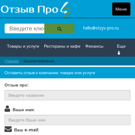
Меню
Toggle
navigat
hello@otzyv-pro.ru
Товары и услуги
Рестораны и кафе
Финансы
Еще
Главная
Красота и здоровье
Каталог компаний
Спорт и развлечение
Оставить отзыв о компании, товаре или услуге
Интернет
Путешествие и отдых
Транспорт
Отзыв про:
Недвижимость
Работа
Гос. учреждения
Личности
Логистика
Страхование
Ваше имя:
Ваш e-mail: