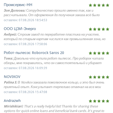
Промсервис-НН
Зоя Долгова:
Сотрудничество прошло именно так, как и
рассчитывали. От оформления до получения заказа всё было
организовано без лишних вопросов и задержек. Надежная компания
оставлен: 07.08.2026 18:54:53
для оптовых поставок медицинской мебели.
ООО ЦЭИ-Энерго
Андрей:
Строим завод по переработке пластика на участке,
который по старым картам числился как промышленная зона, но
оказался свалкой. Заказали инженерные изыскания. Ваши
оставлен: 07.08.2026 17:58:06
специалисты не просто пробурили скважины, а сделали
Робот-пылесос Roborock Saros 20
геофизическое профилирование, которое показало глубину
залегания техногенных грунтов. Оказалось, слой мусора
Тома:
Довольна что купила робот пылесос. Про роборок читала
достигает 6 метров! Выдали рекомендации по замене грунта и
обзоры, мне понравилось, что он самостоятельный и убирает
устройству песчаной подушки. Проектировщики скорректировали
хорошо. Для квартиры с детьми, кошкой и коврами этот пылесос
оставлен: 07.08.2026 16:09:39
фундамент, и мы избежали просадок. Без вас стройка провалилась
оказался прям в тему. У нас светлый ламинат, плитка в прихожей,
бы.
NOVIKOV
ковер в гостиной и низкая мебель, под которой быстро копится
пыль. Робот хорошо проходит сложные места: коврик у двери
Polina S:
В Novikov заказала помолвочное кольцо, и это был очень
вычищает отлично, порожек между коридором и кухней
приятный опыт. Консультант терпеливо отвечал на все мои
переезжает, под кровать и тумбы заезжает без проблем.На кухне
вопросы, даже самые наивные, и помог выбрать идеальную модель.
оставлен: 07.08.2026 15:47:08
выручает после готовки: собирает крошки, муку, свежие капли у
Понравилось, что можно запросить дополнительные фото
плиты и раковины. Если грязь не засохла, влажная уборка
Andrazwh
конкретного экземпляра — так я убедилась, что камень именно
справляется отлично. На ковре у дивана хорошо собирает шерсть
такой, как мне хочется. Теперь это самое дорогое моё украшение!
Mirishikiari:
That's a really helpful list! Thanks for sharing these
кошки, при этом волосы и шерсть не наматываются и вырезать
options for quick online loans and beneficial bank cards. It's great to
потом не надо ничего.Карту построил точно, я сделала отдельные