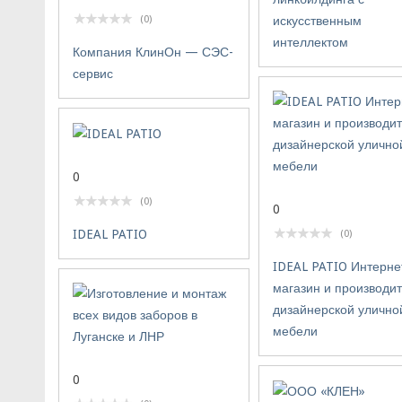
(0)
искусственным
интеллектом
Компания КлинОн — СЭС-
сервис
0
(0)
0
IDEAL PATIO
(0)
IDEAL PATIO Интерне
магазин и производи
дизайнерской улично
мебели
0