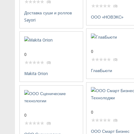
(0)
(0)
Доставка суши и роллов
ООО «НОВЭКС»
Sayori
0
0
(0)
(0)
ГлавБьюти
Makita Orion
0
0
(0)
(0)
ООО Смарт Бизнес