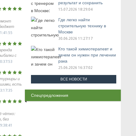
 на
результат и сохранить
damy floor
мотивацию
15.07.2026 18:29:04
енке,
ёлочкой.
Где легко найти
емонт
икарно.
строительную технику в
 бюджет
что в
Москве
ничен.. У
1:41:55
ытие можно
ака,
30.06.2026 11:27:17
обновлять,
 серьёзные
 В жизни
и ламинат
Кто такой химиотерапевт и
аренда
спокойно и
LOOR из
зачем он нужен при лечении
рыбалки с
ла намного
укладка
рака
0:37:53
Пол
 по
25.06.2026 16:37:02
чень
хника
елей и
янет
турниры и
ВСЕ НОВОСТИ
о своему
снастей
ошими, есть
ь похож на
ять самим
мать.) За
3:17:35
й влажной
Спецпредложения
ость от
 для пола.
ли понятно.
ат никак не
ня, отлично
ули.
ё чётко:
х
, без
ребовали.
рузовик
9:38:41
тельные,
ьная. Буду
е.