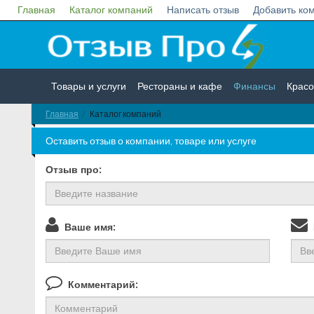
Главная
Каталог компаний
Написать отзыв
Добавить ко
Товары и услуги
Рестораны и кафе
Финансы
Красо
Главная
Каталог компаний
Недвижимость
Работа
Гос. учреждения
Личности
Оставить отзыв о компании, товаре или услуге
Отзыв про:
Ваше имя:
В
Комментарий: