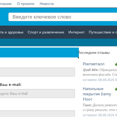
мпанию
О проекте
Новости
та и здоровье
Спорт и развлечение
Интернет
Путешествие и 
Логистика
Страхование
Последние отзывы
Ронтметалл
Qudi Mix:
Обращалис
монтажа фасада. С
приехали подготовле
оставлен: 08.08.2026 0
работы выполнили а
аш e-mail:
Напольные
Все понравилось спа
команде.
покрытия Damy
Floor
Таня:
Делали ремонт
и сразу решили, что
светлый деревянный 
оставлен: 08.08.2026 0