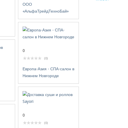
мешок с мусором. Дл
ООО
очень удобный помощ
«АльфаТрейдТехноБай»
минимуме хлопот по
экономим много врем
0
(0)
Европа-Азия - СПА-салон в
Нижнем Новгороде
0
(0)