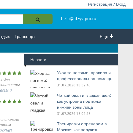
Регистрация / Вход
hello@otzyv-pro.ru
отдых
Транспорт
Еще
Новости
Уход за ногтями: правила и
профессиональная помощь
ь для
пециалисты
31.07.2026 18:52:49
нные,
6:34:12
Четкий овал и гладкая шея:
ккуратно.
сибо
как устроена подтяжка
нижней зоны лица
31.07.2026 18:06:58
 в спальне
Тренировки с тренером в
 хотим
Москве: как получить
пол. В
2:27:07