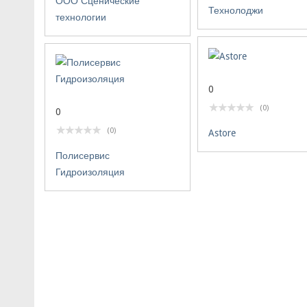
ООО Сценические
Технолоджи
технологии
0
(0)
0
(0)
Astore
Полисервис
Гидроизоляция