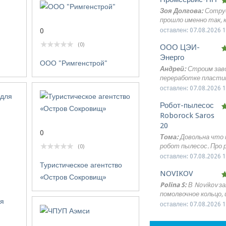
Зоя Долгова:
Сотру
прошло именно так, к
рассчитывали. От 
оставлен: 07.08.2026 1
0
до получения заказа 
(0)
ООО ЦЭИ-
организовано без ли
вопросов и задержек
Энерго
ООО "Римгенстрой"
компания для оптов
Андрей:
Строим зав
медицинской мебели.
переработке пласти
участке, который п
оставлен: 07.08.2026 1
картам числился как
Робот-пылесос
промышленная зона, 
свалкой. Заказали и
Roborock Saros
изыскания. Ваши сп
20
0
не просто пробурили
Тома:
Довольна что 
а сделали геофизиче
робот пылесос. Про 
(0)
профилирование, ко
читала обзоры, мне
оставлен: 07.08.2026 1
показало глубину зал
понравилось, что он
Туристическое агентство
техногенных грунто
NOVIKOV
самостоятельный и
«Остров Сокровищ»
Оказалось, слой мус
хорошо. Для квартир
Polina S:
В Novikov з
достигает 6 метров
детьми, кошкой и ко
помолвочное кольцо, 
рекомендации по зам
пылесос оказался пря
ля
очень приятный опы
оставлен: 07.08.2026 1
и устройству песча
нас светлый ламинат
Консультант терпе
подушки. Проектиро
прихожей, ковер в го
отвечал на все мои в
скорректировали фу