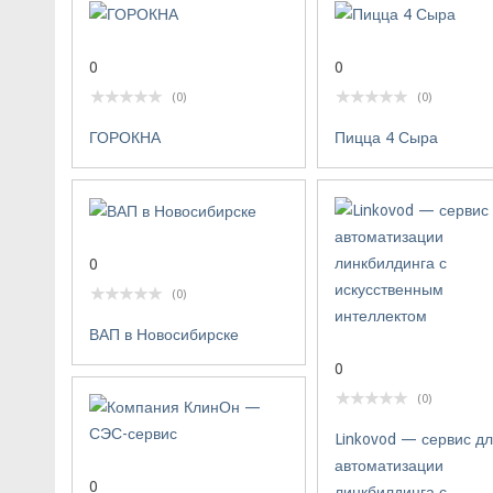
0
0
(0)
(0)
ГОРОКНА
Пицца 4 Сыра
0
(0)
ВАП в Новосибирске
0
(0)
Linkovod — сервис д
автоматизации
0
линкбилдинга с