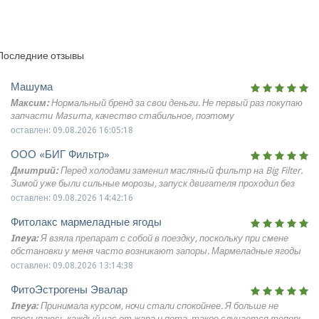
Последние отзывы
Машума
Максим:
Нормальный бренд за свои деньги. Не первый раз покупаю
запчасти Masuma, качество стабильное, поэтому
экспериментировать с другими уже не хочется.
оставлен: 09.08.2026 16:05:18
ООО «БИГ Фильтр»
Дмитрий:
Перед холодами заменил масляный фильтр на Big Filter.
Зимой уже были сильные морозы, запуск двигателя проходил без
проблем. Пока впечатления только положительные.
оставлен: 09.08.2026 14:42:16
Фитолакс мармеладные ягоды
Ineya:
Я взяла препарат с собой в поездку, поскольку при смене
обстановки у меня часто возникают запоры. Мармеладные ягоды
помогли восстановить привычный ритм работы кишечника
оставлен: 09.08.2026 13:14:38
ФитоЭстрогены Эвалар
Ineya:
Принимала курсом, ночи стали спокойнее. Я больше не
просыпаюсь каждый час от жара и пота, такое случается теперь