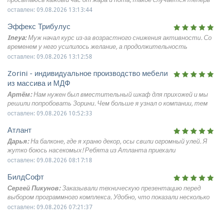
намного реже. Днём чувствую себя бодрой и работоспособной,
оставлен: 09.08.2026 13:13:44
потому что наконец-то высыпаюсь
Эффекс Трибулус
Ineya:
Муж начал курс из-за возрастного снижения активности. Со
временем у него усилилось желание, а продолжительность
близости увеличилась. Кроме того, он стал бодрее и увереннее
оставлен: 09.08.2026 13:12:58
Zorini - индивидуальное производство мебели
из массива и МДФ
Артём:
Нам нужен был вместительный шкаф для прихожей и мы
решили попробовать Зорини. Чем больше я узнал о компании, тем
больше понял, что это настоящий производственный гигант.
оставлен: 09.08.2026 10:52:33
Самостоятельно приехали и сразу попали на экскурсию. Нам
Атлант
провели экскурсию по цехам, показали станки, рассказали о
производстве. Руководитель Максим просто классно объяснил, как
Дарья:
На балконе, где я храню декор, осы свили огромный улей. Я
правильно организовать внутреннее пространство, чтобы ничего
жутко боюсь насекомых! Ребята из Атланта приехали
не мешало. В других компаниях такого профессионального подхода
экипированные, как космонавты. Сняли это гнездо минут за 15,
оставлен: 09.08.2026 08:17:18
я не встречал.
чем-то обработали место, чтобы новые не прилетели. Все
БилдСофт
быстро, четко, без лишних слов. Отличная служба, рекомендую
всем трусихам вроде меня!
Сергей Пикунов:
Заказывали техническую презентацию перед
выбором программного комплекса. Удобно, что показали несколько
вариантов и честно объяснили, где какой продукт сильнее. После
оставлен: 09.08.2026 07:21:37
демонстрации стало проще принять решение внутри отдела.