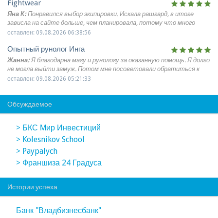
Fightwear
Яна К:
Понравился выбор экипировки. Искала рашгард, в итоге
зависла на сайте дольше, чем планировала, потому что много
интересных моделей. Фото нормальные, по ним реально можно
оставлен: 09.08.2026 06:38:56
понять, как вещь выглядит.
Опытный рунолог Инга
Жанна:
Я благодарна магу и рунологу за оказанную помощь. Я долго
не могла выйти замуж. Потом мне посоветовали обратиться к
Инге Райской. В итоге она мне и помогла. Все проведённые обряды
оставлен: 09.08.2026 05:21:33
сработали чётко и как надо. Я встретила молодого человека, а
затем мы уже поженились. В общем, амулет сработал просто
Обсуждаемое
отлично. Так что если понадобиться, то я ещё буду к ней
обращаться.
> БКС Мир Инвестиций
> Kolesnikov School
> Paypalych
> Франшиза 24 Градуса
Истории успеха
Банк "Владбизнесбанк"