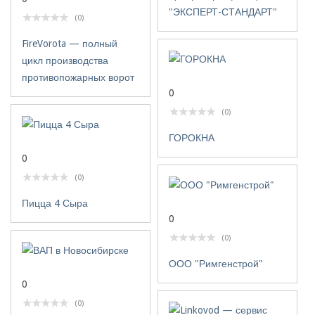
"ЭКСПЕРТ-СТАНДАРТ"
(0)
FireVorota — полный
цикл производства
противопожарных ворот
0
(0)
ГОРОКНА
0
(0)
Пицца 4 Сыра
0
(0)
ООО "Римгенстрой"
0
(0)