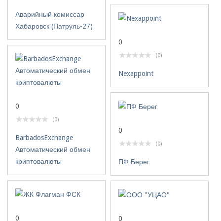
Аварийный комиссар
Хабаровск (Патруль-27)
0
(0)
Nexappoint
0
(0)
0
BarbadosExchange
(0)
Автоматический обмен
криптовалюты
ПФ Берег
0
0